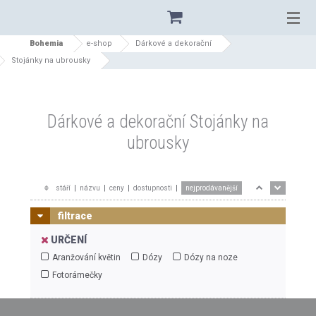
Bohemia
e-shop
Dárkové a dekorační
Stojánky na ubrousky
Dárkové a dekorační Stojánky na
ubrousky
stáří
|
názvu
|
ceny
|
dostupnosti
|
nejprodávanější
filtrace
URČENÍ
Aranžování květin
Dózy
Dózy na noze
Fotorámečky