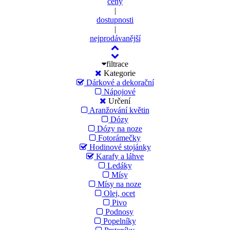
ceny
|
dostupnosti
|
nejprodávanější
filtrace
Kategorie
Dárkové a dekorační
Nápojové
Určení
Aranžování květin
Dózy
Dózy na noze
Fotorámečky
Hodinové stojánky
Karafy a láhve
Ledáky
Mísy
Mísy na noze
Olej, ocet
Pivo
Podnosy
Popelníky