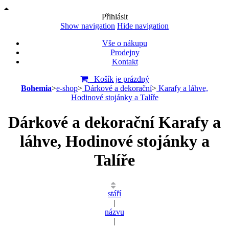
Přihlásit
Show navigation
Hide navigation
Vše o nákupu
Prodejny
Kontakt
Košík je prázdný
Bohemia
>
e-shop
>
Dárkové a dekorační
>
Karafy a láhve,
Hodinové stojánky a Talíře
Dárkové a dekorační Karafy a
láhve, Hodinové stojánky a
Talíře
stáří
|
názvu
|