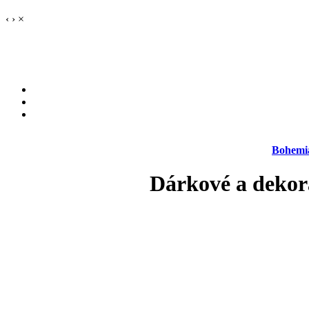
‹
›
×
Bohemi
Dárkové a dekora