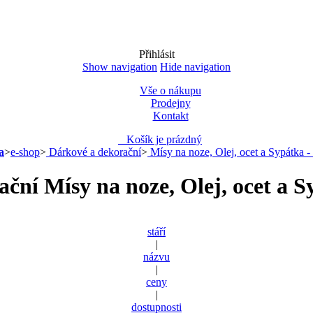
Přihlásit
Show navigation
Hide navigation
Vše o nákupu
Prodejny
Kontakt
Košík je prázdný
a
>
e-shop
>
Dárkové a dekorační
>
Mísy na noze, Olej, ocet a Sypátka - 
ční Mísy na noze, Olej, ocet a Sy
stáří
|
názvu
|
ceny
|
dostupnosti