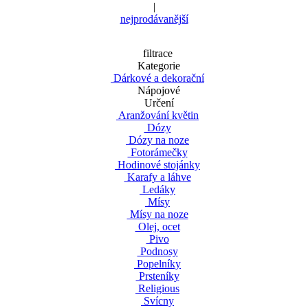
|
nejprodávanější
filtrace
Kategorie
Dárkové a dekorační
Nápojové
Určení
Aranžování květin
Dózy
Dózy na noze
Fotorámečky
Hodinové stojánky
Karafy a láhve
Ledáky
Mísy
Mísy na noze
Olej, ocet
Pivo
Podnosy
Popelníky
Prsteníky
Religious
Svícny